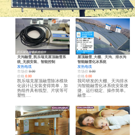
天沟融雪_凯乐瑞克屋顶融雪系
屋顶融雪_大棚、天沟、排水沟
统_无损安装、智能控制
智能融雪化冰系统
发热电缆
发热电缆
市场价:
0.00
市场价:
0.00
价格:
0.00
价格:
0.00
凯乐瑞克屋顶融雪除冰模块
我司研发的大棚、天沟排水
化设计让安装变得简单，加
沟智能融雪化冰系统安装便
热组件具有线型、片状等可
捷、运行稳定、操作简单。
塑性
融雪
......
......