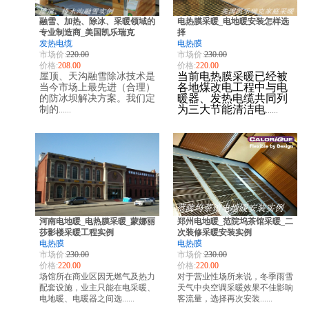
融雪、加热、除冰、采暖领域的
电热膜采暖_电地暖安装怎样选
专业制造商_美国凯乐瑞克
择
发热电缆
电热膜
市场价:
220.00
市场价:
230.00
价格:
208.00
价格:
220.00
当前电热膜采暖已经被
屋顶、天沟融雪除冰技术是
各地煤改电工程中与电
当今市场上最先进（合理）
暖器、发热电缆共同列
的防冰坝解决方案。我们定
为三大节能清洁电
制的
......
......
河南电地暖_电热膜采暖_蒙娜丽
郑州电地暖_范院坞茶馆采暖_二
莎影楼采暖工程实例
次装修采暖安装实例
电热膜
电热膜
市场价:
230.00
市场价:
230.00
价格:
220.00
价格:
220.00
场馆所在商业区因无燃气及热力
对于营业性场所来说，冬季雨雪
配套设施，业主只能在电采暖、
天气中央空调采暖效果不佳影响
电地暖、电暖器之间选......
客流量，选择再次安装......