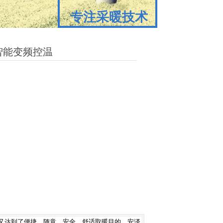
专注采暖技术
专注采暖技术
智能变频控温
又达到了便捷、随意、安全、舒适取暖目的，安泽