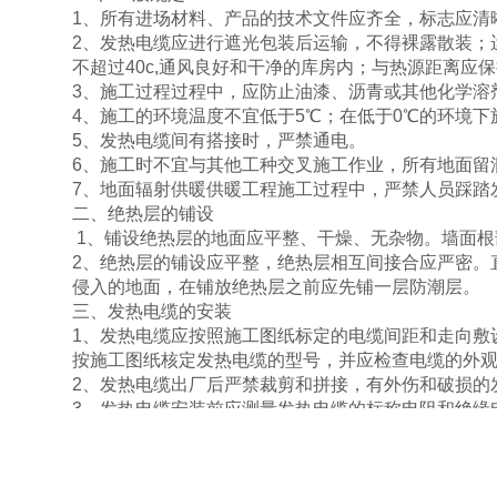
1、所有进场材料、产品的技术文件应齐全，标志应清
2、发热电缆应进行遮光包装后运输，不得裸露散装；
不超过40c,通风良好和干净的库房内；与热源距离应
3、施工过程过程中，应防止油漆、沥青或其他化学溶
4、施工的环境温度不宜低于5℃；在低于0℃的环境
5、发热电缆间有搭接时，严禁通电。
6、施工时不宜与其他工种交叉施工作业，所有地面留
7、地面辐射供暖供暖工程施工过程中，严禁人员踩踏
二、绝热层的铺设
1、铺设绝热层的地面应平整、干燥、无杂物。墙面根
2、绝热层的铺设应平整，绝热层相互间接合应严密。
侵入的地面，在铺放绝热层之前应先铺一层防潮层。
三、发热电缆的安装
1、发热电缆应按照施工图纸标定的电缆间距和走向敷
按
施工图纸核定发热电缆的型号，并应检查电缆的外
2、发热电缆出厂后严禁裁剪和拼接，有外伤和破损的
3、发热电缆安装前应测量发热电缆的标称电阻和绝缘
4、发热电缆施工前，应确认电缆冷线预留管、温控器
5、电缆的弯曲半径不应小于生产企业规定的限值，且
6、发热电缆的热线部分严禁进入冷线预留管。