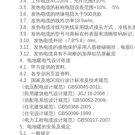
3.4、工作电压AC220V，允许范围±10%
3.5、发热电缆的标称电阻误差范围+10%、-5%
3.6、发热电缆的绝缘电阻大于500兆欧
3.7、发热电缆的线性功率18.5w/m。
3.8、发热电缆冷线与热线采用隐式接头方式，冷线长度
3.9、发热电缆的型号与商标在外表面有清晰喷码标识
3.10、发热电缆外径（7.8*5.6）mm。
3.11、发热电缆的接地保护采用八股镀锡铜丝，每股0.4
3.12、发热电缆具有不间断的加厚铝箔屏蔽层
4、电地暖电气设计依据
4.1、甲方提供的资料。
4.2、各专业间互提资料。
4.3、国家及地区现行设计标准及技术规范
《低压配电设计规范》GB50045-2011;
《民用建筑电气设计规范》JGJ 16-2008；
《供配电系统设计规范》GB50052-2009;
《住宅建筑规范》GB50368-2005；
《住宅设计规范》GB50096-1999；
《电力工程电缆设计规范》GB50217-2007.
5、电地暖的安装及规定:
5.1、一般规定