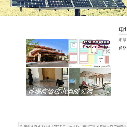
电
市
价
郑州香堤湾酒店始建于2010年，酒店位于郑州市四环荥泽大道与香堤湾