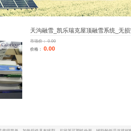
天沟融雪_凯乐瑞克屋顶融雪系统_无
市场价：
0.00
0.00
价格：
装变得简单，加热组件具有线型、片状等可塑性外形，辅助耐
低温连接材