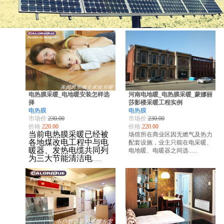
电热膜采暖_电地暖安装怎样选
河南电地暖_电热膜采暖_蒙娜丽
择
莎影楼采暖工程实例
电热膜
电热膜
市场价:
230.00
市场价:
230.00
价格:
220.00
价格:
220.00
当前电热膜采暖已经被
场馆所在商业区因无燃气及热力
各地煤改电工程中与电
配套设施，业主只能在电采暖、
暖器、发热电缆共同列
电地暖、电暖器之间选......
为三大节能清洁电
......