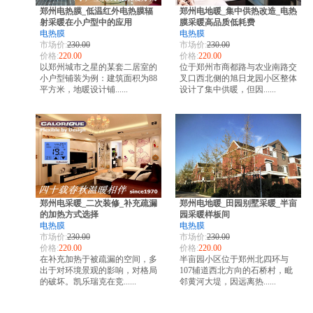
郑州电热膜_低温红外电热膜辐
郑州电地暖_集中供热改造_电热
射采暖在小户型中的应用
膜采暖高品质低耗费
电热膜
电热膜
市场价:
230.00
市场价:
230.00
价格:
220.00
价格:
220.00
以郑州城市之星的某套二居室的
位于郑州市商都路与农业南路交
小户型铺装为例：建筑面积为88
叉口西北侧的旭日龙园小区整体
平方米，地暖设计铺......
设计了集中供暖，但因......
郑州电采暖_二次装修_补充疏漏
郑州电地暖_田园别墅采暖_半亩
的加热方式选择
园采暖样板间
电热膜
电热膜
市场价:
230.00
市场价:
230.00
价格:
220.00
价格:
220.00
在补充加热于被疏漏的空间，多
半亩园小区位于郑州北四环与
出于对环境景观的影响，对格局
107辅道西北方向的石桥村，毗
的破坏。凯乐瑞克在竞......
邻黄河大堤，因远离热......