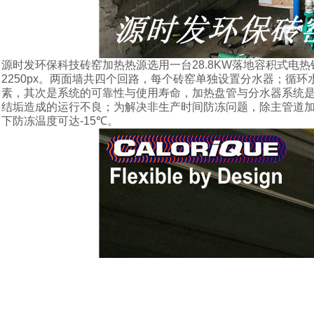
源时发环保科技砖窑加热热源选用一台
28.8KW
落地容积式电热
2250px
。两面墙共四个回路，每个砖窑单独设置分水器；循环
素，其次是系统的可靠性与使用寿命，加热盘管与分水器系统
结垢造成的运行不良；为解决非生产时间防冻问题，除主管道
下防冻温度可达
-15
℃。