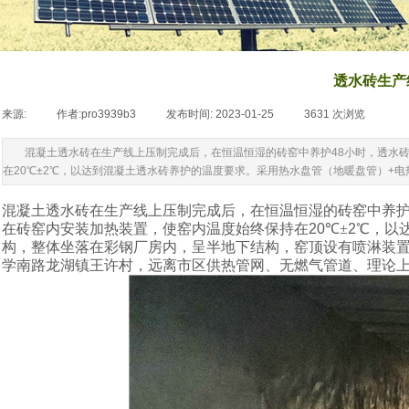
透水砖生产
来源:
|
作者:
pro3939b3
|
发布时间:
2023-01-25
|
3631
次浏览
|
混凝土透水砖在生产线上压制完成后，在恒温恒湿的砖窑中养护48小时，透水
在20℃±2℃，以达到混凝土透水砖养护的温度要求。采用热水盘管（地暖盘管）+
混凝土透水砖在生产线上压制完成后，在恒温恒湿的砖窑中养
在砖窑内安装加热装置，使窑内温度始终保持在
20
℃±
2
℃，以
构，整体坐落在彩钢厂房内，呈半地下结构，窑顶设有喷淋装
学南路龙湖镇王许村，远离市区供热管网、无燃气管道、理论